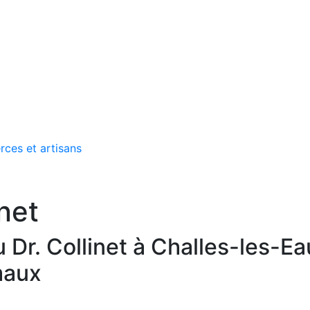
rces et artisans
inet
 Dr. Collinet à Challes-les-Ea
maux